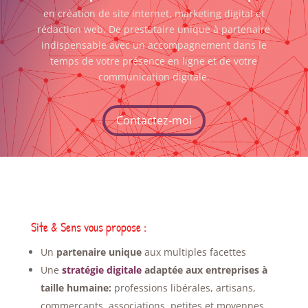
en
création de site internet
,
marketing digital
et
rédaction web
. De prestataire unique à partenaire
indispensable avec un accompagnement dans le
temps de votre présence en ligne et de votre
communication digitale.
Contactez-moi
Site & Sens vous propose :
Un
partenaire unique
aux multiples facettes
Une
stratégie digitale
adaptée aux entreprises à
taille humaine:
professions libérales, artisans,
commerçants, associations, petites et moyennes