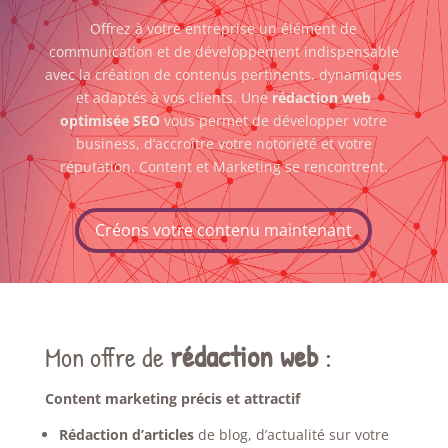
Offrez à votre entreprise un élément de
communication et de développement indispensable
avec la création de contenus pertinents, dynamiques
et adaptés à vos clients. Une
rédaction web
optimisée SEO
vous permet de développer votre
business, d’accroître votre notoriété et votre
réputation. Content et Marketing se rencontrent.
Créons votre contenu maintenant
rédaction web
:
Mon offre de
Content marketing précis et attractif
Rédaction d’articles
de blog, d’actualité sur votre